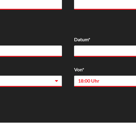
Datum*
Von*
18:00 Uhr